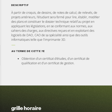
DESCRIPTIF
À partir de croquis, de dessins, de notes de calcul, de relevés, de
projets antérieurs, l’étudiant sera formé pour lire, établir, modifier
des plans et constituer le dossier technique relatif au projet en
appliquant les législations, en se conformant aux normes, aux
cahiers des charges, aux directives reçues et en exploitant des
logiciels de DAO, CAO de sa spécialité ainsi que des outils
informatiques telle que l’imprimante 3D.
AU TERME DE CETTE 7E
Obtention d’un certificat d’études, d’un certificat de
qualification et d’un certificat de gestion.
grille horaire