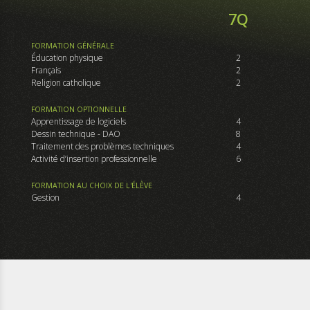
7Q
FORMATION GÉNÉRALE
Éducation physique
2
Français
2
Religion catholique
2
FORMATION OPTIONNELLE
Apprentissage de logiciels
4
Dessin technique - DAO
8
Traitement des problèmes techniques
4
Activité d’insertion professionnelle
6
FORMATION AU CHOIX DE L'ÉLÈVE
Gestion
4