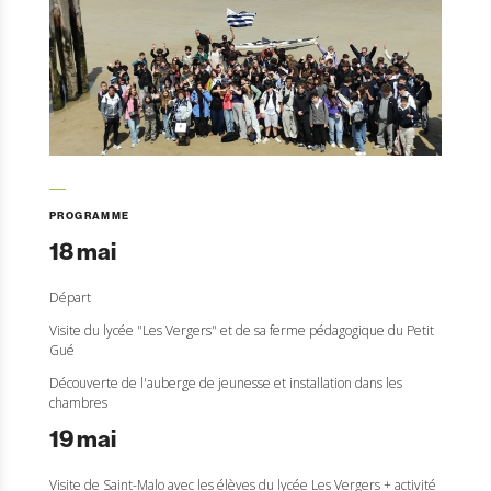
PROGRAMME
18 mai
Départ
Visite du lycée "Les Vergers" et de sa ferme pédagogique du Petit
Gué
Découverte de l'auberge de jeunesse et installation dans les
chambres
19 mai
Visite de Saint-Malo avec les élèves du lycée Les Vergers + activité