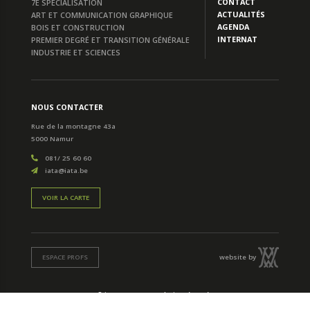
CONTACT
7E SPÉCIALISATION
ACTUALITÉS
ART ET COMMUNICATION GRAPHIQUE
AGENDA
BOIS ET CONSTRUCTION
INTERNAT
PREMIER DEGRÉ ET TRANSITION GÉNÉRALE
INDUSTRIE ET SCIENCES
NOUS CONTACTER
Rue de la montagne 43a
5000 Namur
081/ 25 60 60
iata@iata.be
VOIR LA CARTE
website by
ESPACE PROFS
© iata 2026 - Tous droits réservés