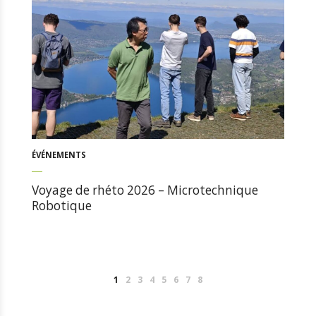
ÉVÉNEMENTS
Voyage de rhéto 2026 – Microtechnique
Robotique
1
2
3
4
5
6
7
8