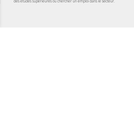
des études supérieures ou chercher un emploi dans le secteur.