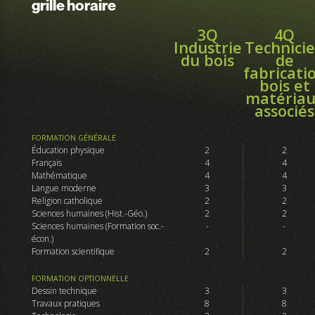
grille horaire
3Q
4Q
Industrie
Technici
du bois
de
fabricati
bois et
matéria
associés
FORMATION GÉNÉRALE
Éducation physique
2
2
Français
4
4
Mathématique
4
4
Langue moderne
3
3
Religion catholique
2
2
Sciences humaines (Hist.-Géo.)
2
2
Sciences humaines (Formation soc.-
-
-
écon.)
Formation scientifique
2
2
FORMATION OPTIONNELLE
Dessin technique
3
3
Travaux pratiques
8
8