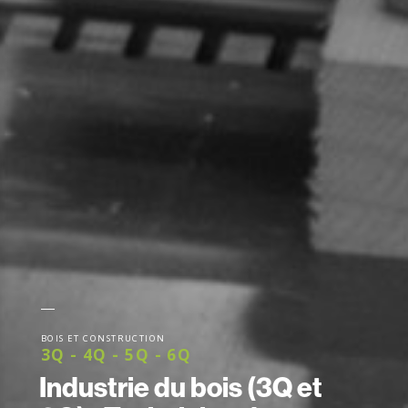
BOIS ET CONSTRUCTION
3Q - 4Q - 5Q - 6Q
Industrie du bois (3Q et