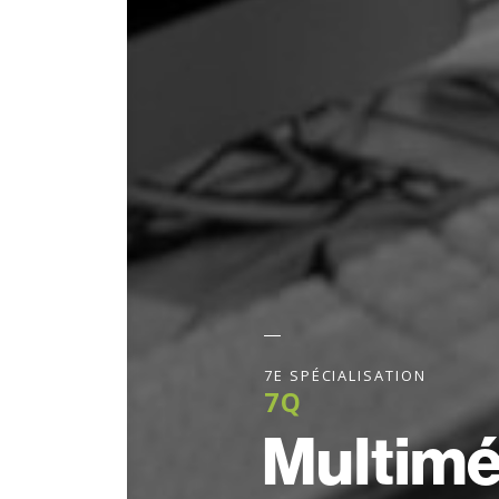
7E SPÉCIALISATION
7Q
Multiméd