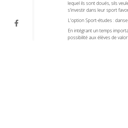
lequel ils sont doués, sils ve
s'investir dans leur sport fav
L'option Sport-études : danse
En intégrant un temps importan
possibilité aux élèves de valori
de prédilection et les cours 
3T/4T
Danse théorie 1h.
Danse sportive Hip Hop 6 h.
5T/6T
Danse théorie 1h.
Préparation physique 1h.
Danse sportive Hip Hop 6 h.