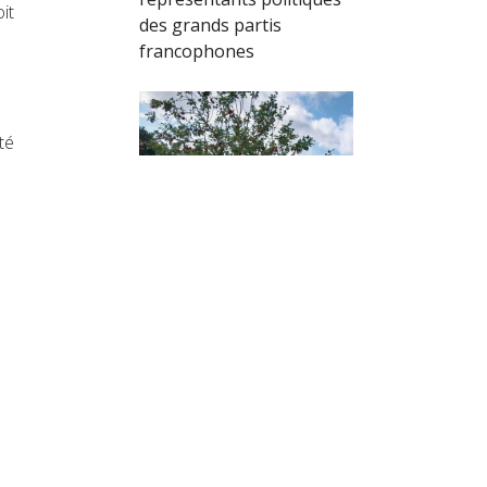
it
des grands partis
francophones
té
r.
Commission
environnement de l’IATA