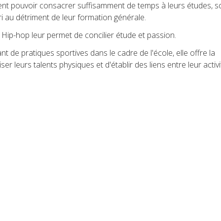
ulent pouvoir consacrer suffisamment de temps à leurs études, so
ori au détriment de leur formation générale.
 Hip-hop leur permet de concilier étude et passion.
t de pratiques sportives dans le cadre de l'école, elle offre la
ser leurs talents physiques et d'établir des liens entre leur activi
de formation commune qui pourront apparaître sous un autre jou